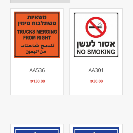
AA536
AA301
₪
130.00
₪
30.00