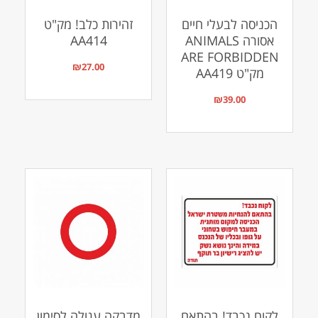
הכניסה לבעלי חיים
זהירות כלב! מק"ט
אסורה ANIMALS
AA414
ARE FORBIDDEN
₪
27.00
מק"ט AA419
₪
39.00
לקוח נכבד! בהתאם
מדבקה עגולה לסימון