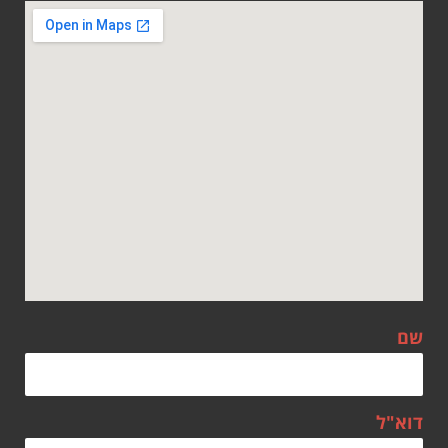
שם
דוא"ל