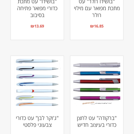
"בושידו רולר" עט
"בושידו" עט מתכת
מתכת מפואר עם מילוי
כדורי מפואר פתיחה
רולר
בסיבוב
₪
13.69
₪
16.85
"ברקודה" עט לחצן
"ג'וקר לבן" עט כדורי
כדורי בעיצוב חדיש
צבעוני פלסטי