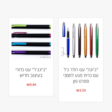
"ג'יגה" עט רולר ג'ל
"ג'ינג'ר" עט כדורי
עם כרית מגע למסכי
בעיצוב חדיש
סמרט פון
₪
0.84
₪
2.53