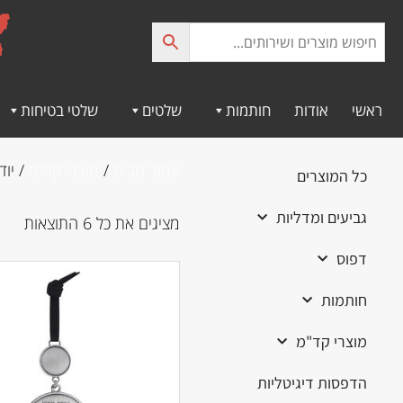
לתוכן
ראשי
אודות
חותמות
שלטים
שלטי בטיחות
עמוד הבית
/
מוצרי קד"מ
/ יוד
כל המוצרים
גביעים ומדליות
מציגים את כל ⁦6⁩ התוצאות
דפוס
חותמות
מוצרי קד"מ
הדפסות דיגיטליות