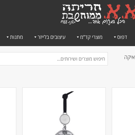
דפוס
מוצרי קד”מ
עיצובים בלייזר
מתנות
איקה