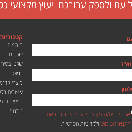
עת ולספק עבורכם ייעוץ מקצועי ככ
קטגוריות
ם
חותמות
שלטים
שלטי בטיחו
וא"ל
דפוס
מוצרי קד"מ
לפון
עיצובים בליי
גביעים ומדל
מתנות
אני מסכים/ה לקבל מידע מהאתר בהתאם
לתנאי השימוש
ולמדיניות הפרטיות