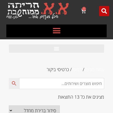
לתוכן
0
עמוד הבית
/
דפוס
/ כרטיסי ביקור
מציגים את כל ⁦13⁩ התוצאות