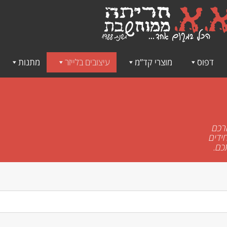
דפוס
מוצרי קד”מ
עיצובים בלייזר
מתנות
ורכם
ידים
כם.