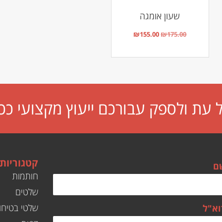
שעון אומגה
₪
155.00
₪
175.00
עת ולספק עבורכם ייעוץ מקצועי ככ
קטגוריות
ם
חותמות
שלטים
שלטי בטיחו
וא"ל