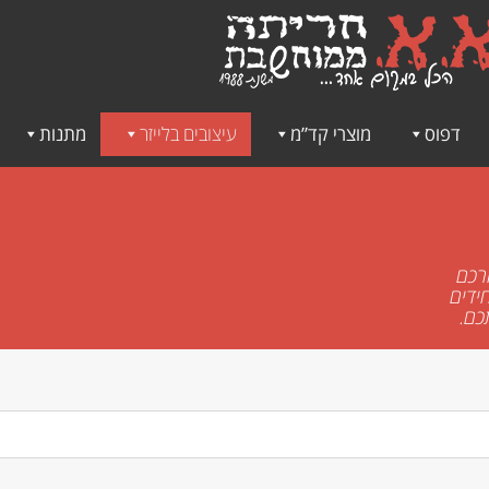
דפוס
מוצרי קד”מ
עיצובים בלייזר
מתנות
ורכם
ידים
כם.