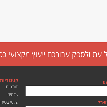
עת ולספק עבורכם ייעוץ מקצועי ככ
קטגוריות
ם
חותמות
שלטים
שלטי בטיחו
וא"ל