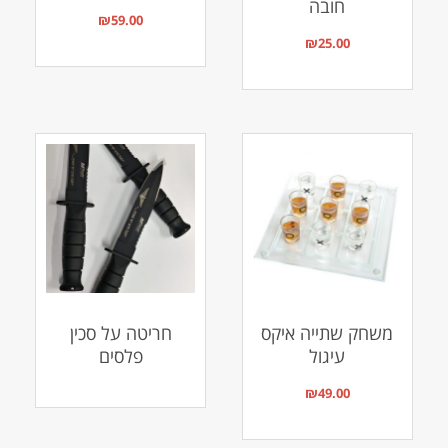
חובה
₪
59.00
₪
25.00
משחק שתייה איקס
חריטה על סכין
עיגול
פלסים
₪
49.00