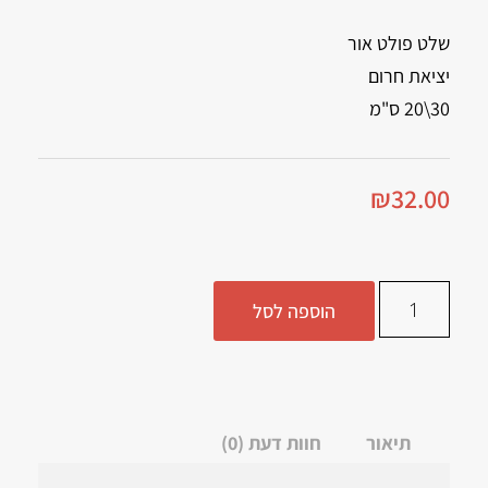
שלט פולט אור
יציאת חרום
30\20 ס"מ
₪
32.00
הוספה לסל
תיאור
חוות דעת (0)