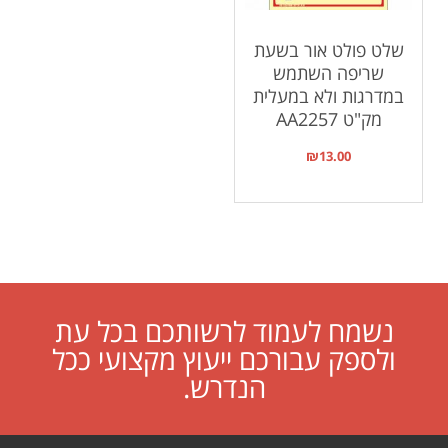
שלט פולט אור בשעת
שריפה השתמש
במדרגות ולא במעלית
מק"ט AA2257
₪
13.00
נשמח לעמוד לרשותכם בכל עת
ולספק עבורכם ייעוץ מקצועי ככל
הנדרש.