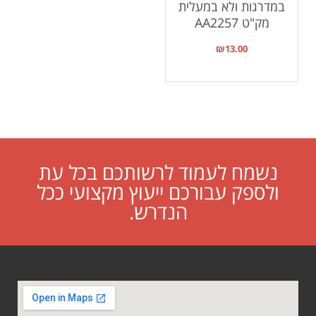
במדרגות ולא במעלית
מק"ט AA2257
₪
13.00
נשמח לעמוד לרשותכם בכל עת
ולספק עבורכם ייעוץ מקצועי ככל
הנדרש.