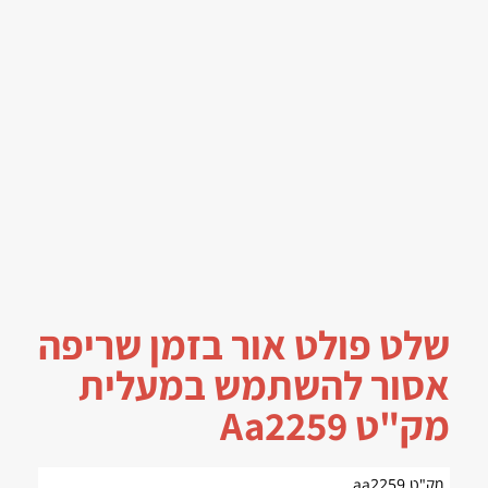
שלט פולט אור בזמן שריפה
אסור להשתמש במעלית
מק"ט Aa2259
מק"ט aa2259