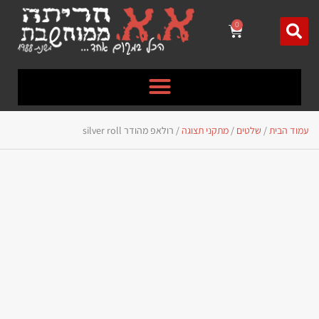
לתוכן
0
עמוד הבית
/
שלטים
/
מתקני תצוגה
/ רולאפ מהודר silver roll