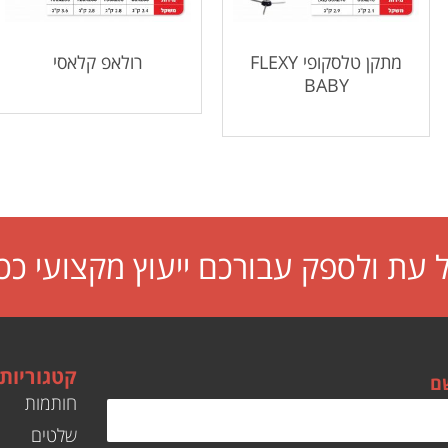
מתקן טלסקופי FLEXY
רולאפ קלאסי
BABY
עת ולספק עבורכם ייעוץ מקצועי ככ
קטגוריות
ם
חותמות
שלטים