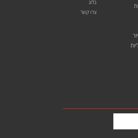
בלוג
ת
צרו קשר
זר
יות