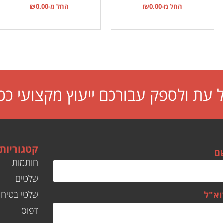
החל מ-
0.00
₪
החל מ-
0.00
₪
עת ולספק עבורכם ייעוץ מקצועי ככ
קטגוריות
ם
חותמות
שלטים
שלטי בטיחו
וא"ל
דפוס