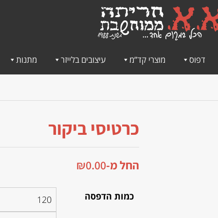
דפוס
מוצרי קד”מ
עיצובים בלייזר
מתנות
כרטיסי ביקור
החל מ-
0.00
₪
כמות הדפסה