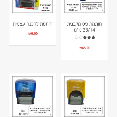
חותמת כיס מלבנית
חותמת להכנה עצמית
38/14 מ"מ
₪
0.00
דורג
3.00
₪
65.00
מתוך 5