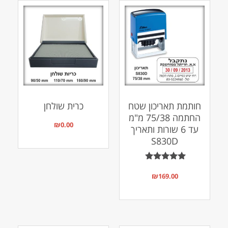
חותמת תאריכון שטח
כרית שולחן
החתמה 75/38 מ"מ
₪
0.00
עד 6 שורות ותאריך
S830D
דורג
5.00
₪
169.00
מתוך 5