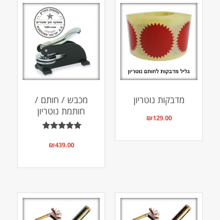
מדבקות נוטריון
מכבש / חותם /
חותמת נוטריון
₪
129.00
דורג
5.00
₪
439.00
מתוך 5